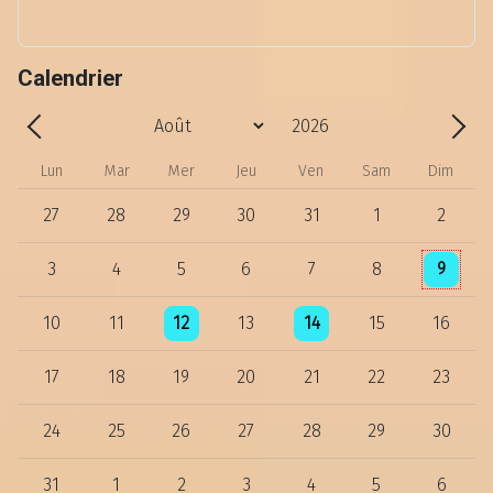
Calendrier
Année
Mois
Précédent - Mois
Suiv
Lun
Mar
Mer
Jeu
Ven
Sam
Dim
27
28
29
30
31
1
2
Un évène
3
4
5
6
7
8
9
Un évènement
Un évènement
10
11
12
13
14
15
16
17
18
19
20
21
22
23
24
25
26
27
28
29
30
31
1
2
3
4
5
6