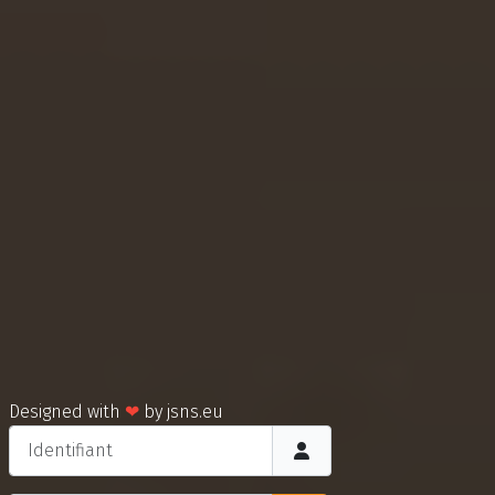
Designed with
❤
by
jsns.eu
Identifiant